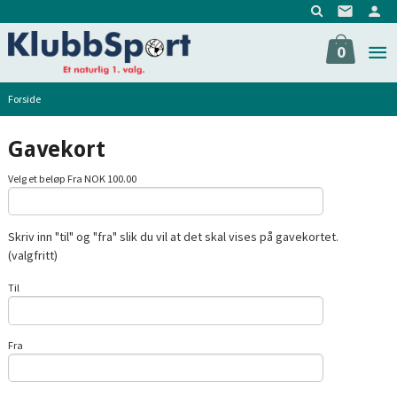
Gå
til
innholdet
0
Forside
Gavekort
Velg et beløp Fra NOK 100.00
Skriv inn "til" og "fra" slik du vil at det skal vises på gavekortet.
(valgfritt)
Til
Fra