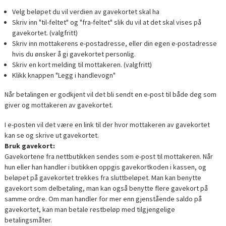
Velg beløpet du vil verdien av gavekortet skal ha
Skriv inn "til-feltet" og "fra-feltet" slik du vil at det skal vises på
gavekortet. (valgfritt)
Skriv inn mottakerens e-postadresse, eller din egen e-postadresse
hvis du ønsker å gi gavekortet personlig.
Skriv en kort melding til mottakeren. (valgfritt)
Klikk knappen "Legg i handlevogn"
Når betalingen er godkjent vil det bli sendt en e-post til både deg som
giver og mottakeren av gavekortet.
I e-posten vil det være en link til der hvor mottakeren av gavekortet
kan se og skrive ut gavekortet.
Bruk gavekort:
Gavekortene fra nettbutikken sendes som e-post til mottakeren. Når
hun eller han handler i butikken oppgis gavekortkoden i kassen, og
beløpet på gavekortet trekkes fra sluttbeløpet. Man kan benytte
gavekort som delbetaling, man kan også benytte flere gavekort på
samme ordre. Om man handler for mer enn gjenstående saldo på
gavekortet, kan man betale restbeløp med tilgjengelige
betalingsmåter.