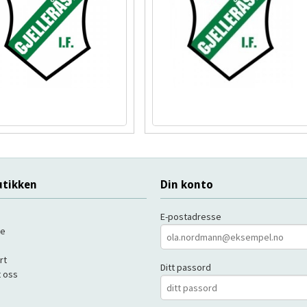
tikken
Din konto
E-postadresse
de
rt
Ditt passord
 oss