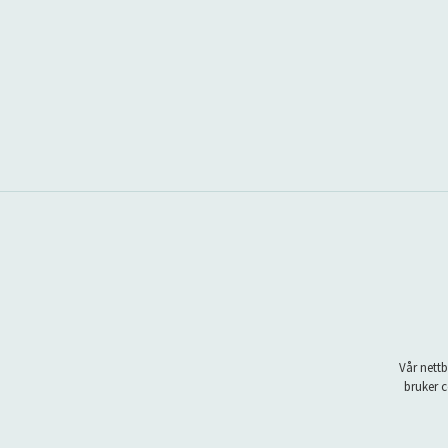
Vår nettb
bruker c