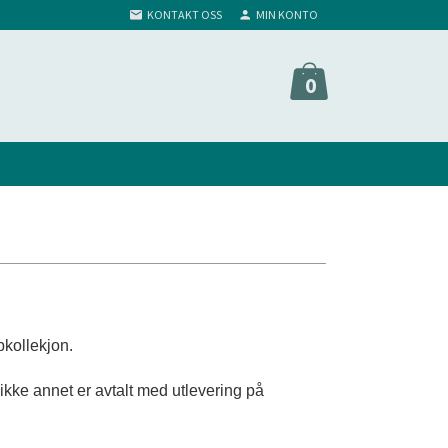
KONTAKT OSS
MIN KONTO
0
bbkollekjon.
m ikke annet er avtalt med utlevering på