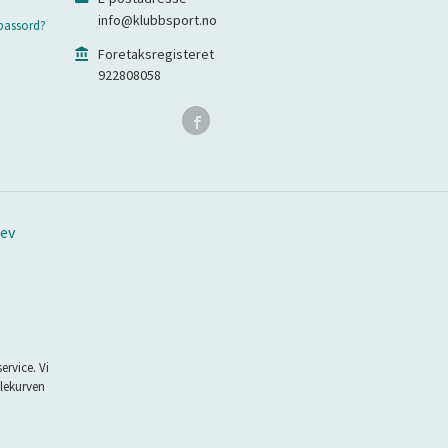
info@klubbsport.no
passord?
Foretaksregisteret
922808058
ev
ervice. Vi
dlekurven