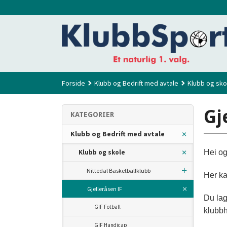
Gå
til
innholdet
Forside
Klubb og Bedrift med avtale
Klubb og sko
Gj
KATEGORIER
Klubb og Bedrift med avtale
Klubb og skole
Hei og
Nittedal Basketballklubb
Her ka
Gjelleråsen IF
Du lag
GIF Fotball
klubbh
GIF Handicap