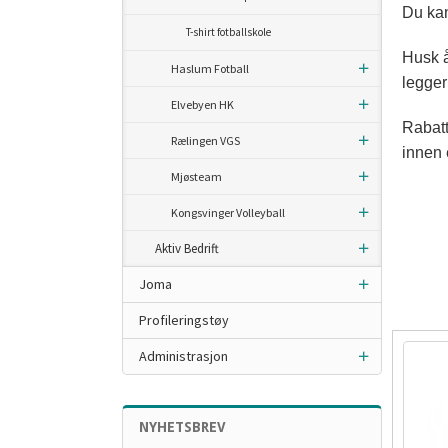
Du kan
T-shirt fotballskole
Husk å
Haslum Fotball
legger
Elvebyen HK
Rabatt
Rælingen VGS
innen 
Mjøsteam
Kongsvinger Volleyball
Aktiv Bedrift
Joma
Profileringstøy
Administrasjon
NYHETSBREV