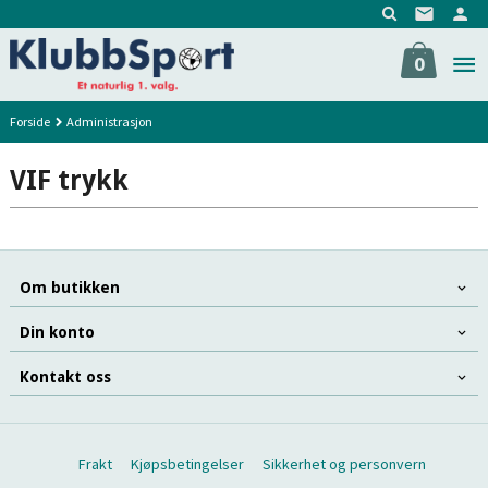
Gå
til
innholdet
0
Forside
Administrasjon
VIF trykk
Om butikken
Din konto
Kontakt oss
Frakt
Kjøpsbetingelser
Sikkerhet og personvern