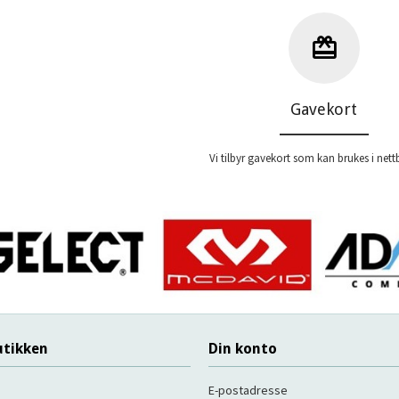
Les mer
Les mer
Gavekort
Vi tilbyr gavekort som kan brukes i nett
tikken
Din konto
E-postadresse