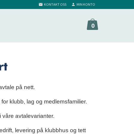
KONTAKT OSS
MIN KONTO
0
vtale på nett.
 for klubb, lag og medlemsfamilier.
i våre avtalevarianter.
 bedrift, levering på klubbhus og tett