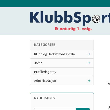
Gå
til
innholdet
KATEGORIER
Klubb og Bedrift med avtale
Joma
Profileringstøy
Administrasjon
V
NYHETSBREV