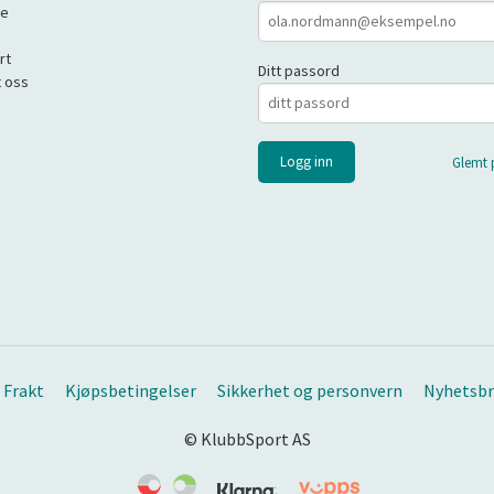
de
rt
Ditt passord
 oss
Glemt 
Frakt
Kjøpsbetingelser
Sikkerhet og personvern
Nyhetsbr
© KlubbSport AS