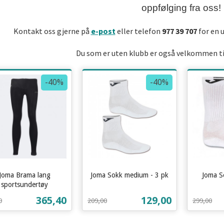
oppfølging fra oss!
Kontakt oss gjerne på
e-post
eller telefon
977 39 707
for en 
Du som er uten klubb er også velkommen til
-40%
-40%
Joma Brama lang
Joma Sokk medium - 3 pk
Joma S
Rabatt
inkl.
Rabatt
inkl.
sportsundertøy
t
mva.
mva.
Tilbud
Tilbud
365,40
129,00
0
209,00
299,00