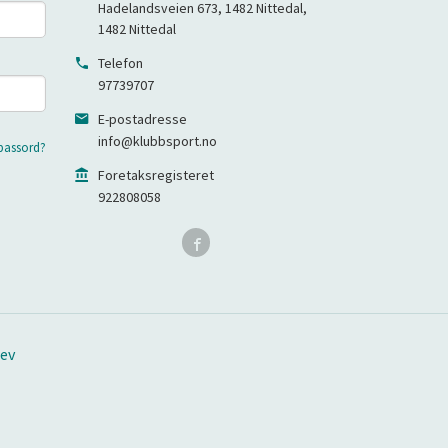
Hadelandsveien 673, 1482 Nittedal
,
1482
Nittedal
Telefon
97739707
E-postadresse
info@klubbsport.no
passord?
Foretaksregisteret
922808058
ev