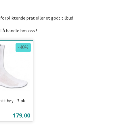
uforpliktende prat eller et godt tilbud
 å handle hos oss !
-40%
okk høy - 3 pk
Tilbud
179,00