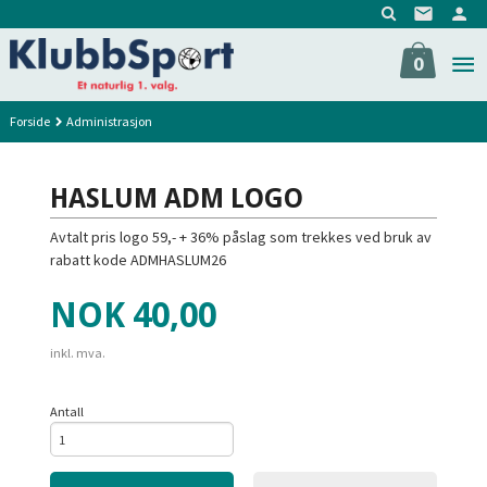
Gå
til
innholdet
0
Forside
Administrasjon
HASLUM ADM LOGO
Avtalt pris logo 59,- + 36% påslag som trekkes ved bruk av
rabatt kode ADMHASLUM26
Pris
NOK
40,00
inkl. mva.
Antall