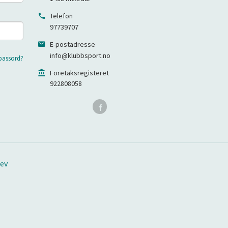
Telefon
97739707
E-postadresse
info@klubbsport.no
passord?
Foretaksregisteret
922808058
ev