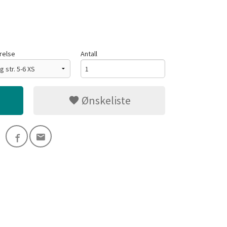
relse
Antall
Ønskeliste
Hvit/Sort