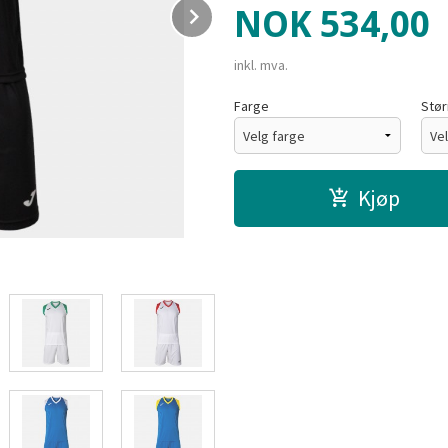
Next
Pris
NOK
534,00
inkl. mva.
Farge
Stør
Kjøp
Sort/Orange