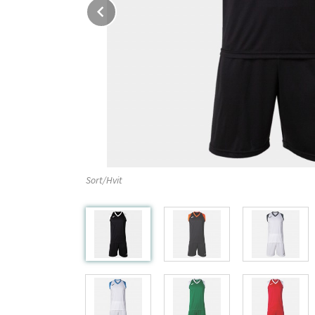
Prev
Sort/Hvit