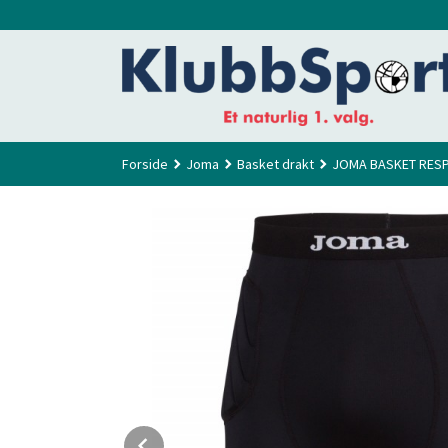
Gå
til
innholdet
Forside
Joma
Basket drakt
JOMA BASKET RESP
Prev