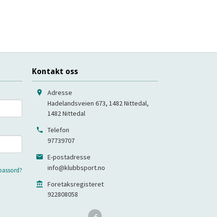
Kontakt oss
Adresse
Hadelandsveien 673, 1482 Nittedal
,
1482
Nittedal
Telefon
97739707
E-postadresse
info@klubbsport.no
passord?
Foretaksregisteret
922808058