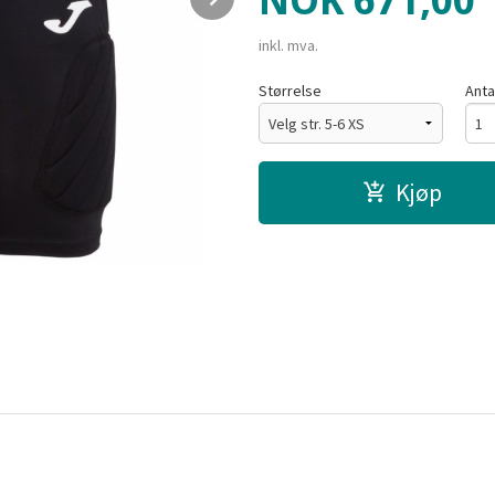
NOK
671,00
inkl. mva.
Størrelse
Anta
Kjøp