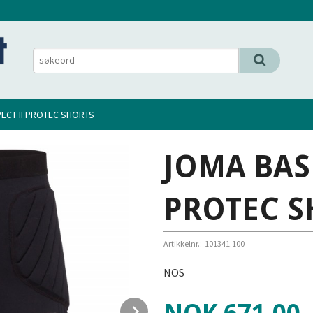
ECT II PROTEC SHORTS
JOMA BASK
PROTEC S
Artikkelnr.:
101341.100
NOS
Pris
Next