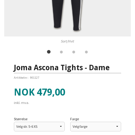
Sort/Hvit
Joma Ascona Tights - Dame
Artikkelnr.:
901127
Pris
NOK
479,00
inkl. mva.
Størrelse
Farge