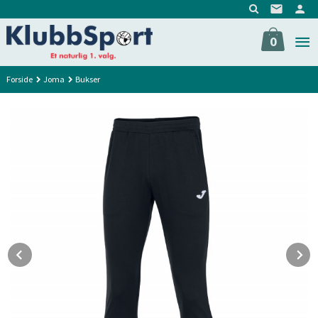
Gå
til
innholdet
0
Forside
Joma
Bukser
Prev
N