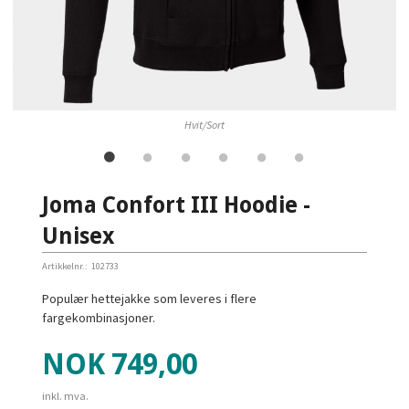
Hvit/Sort
Joma Confort III Hoodie -
Unisex
Artikkelnr.:
102733
Populær hettejakke som leveres i flere
fargekombinasjoner.
Pris
NOK
749,00
inkl. mva.