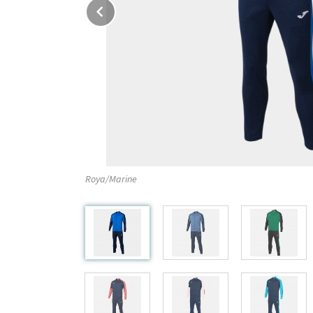
Prev
Roya/Marine