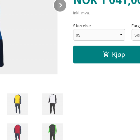
NOK
1 041,0
Next
inkl. mva.
Størrelse
Far
Kjøp
Blågrå/Marine