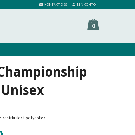
KONTAKT OSS
MIN KONTO
0
 Championship
 Unisex
 resirkulert polyester.