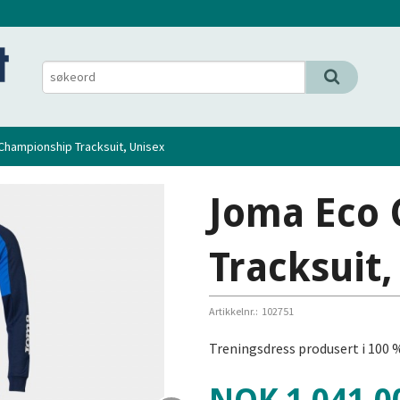
hampionship Tracksuit, Unisex
Joma Eco
Tracksuit,
Artikkelnr.:
102751
Treningsdress produsert i 100 %
Pris