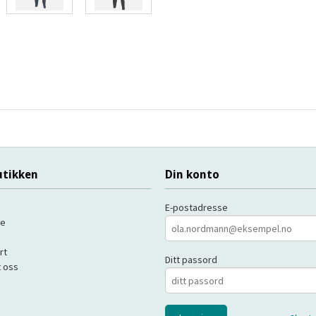
tikken
Din konto
E-postadresse
de
rt
Ditt passord
 oss