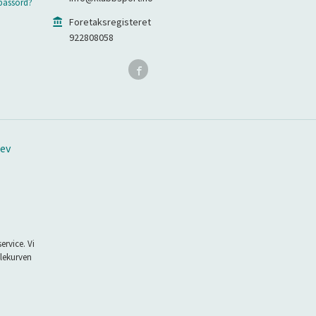
passord?
Foretaksregisteret
922808058
ev
ervice. Vi
dlekurven