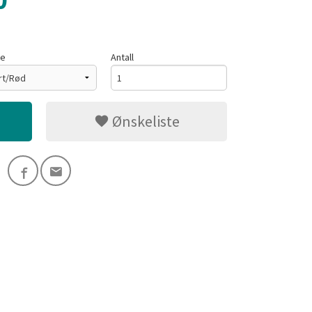
0
ge
Antall
Ønskeliste
Grønn/Sort