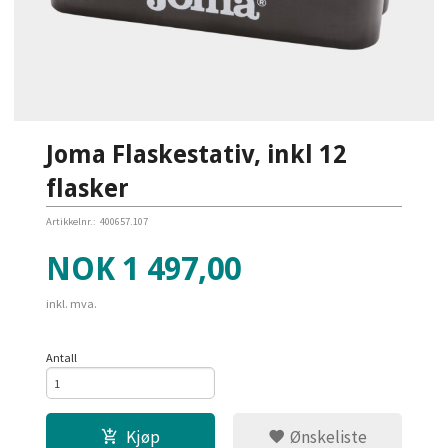
Joma Flaskestativ, inkl 12
flasker
Artikkelnr.:
400657.107
Pris
NOK
1 497,00
inkl. mva.
Antall
Kjøp
Ønskeliste