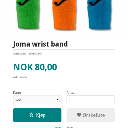
Joma wrist band
Artikkelnr.:
400300.P04
Pris
NOK
80,00
inkl. mva.
Farge
Antall
Kjøp
Ønskeliste