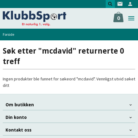
Gå
til
innholdet
0
Forside
Søk etter "mcdavid" returnerte 0
treff
Ingen produkter ble funnet for søkeord "mcdavid". Vennligst utvid søket
ditt
Om butikken
Din konto
Kontakt oss