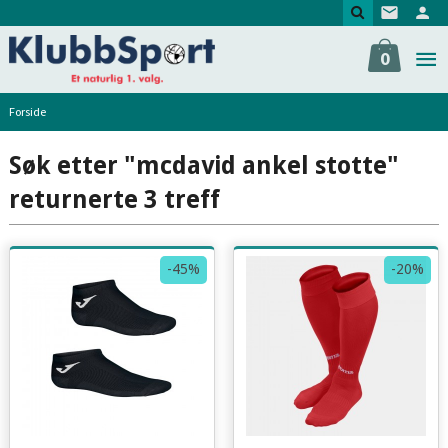
Gå
til
innholdet
0
Forside
Søk etter "mcdavid ankel stotte"
returnerte 3 treff
-45%
-20%