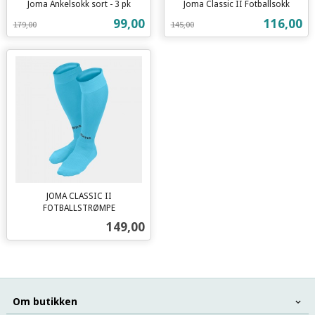
Joma Ankelsokk sort - 3 pk
Joma Classic II Fotballsokk
Rabatt
inkl.
Rabatt
inkl.
Tilbud
Tilbud
99,00
116,00
179,00
145,00
mva.
mva.
JOMA CLASSIC II
FOTBALLSTRØMPE
inkl.
Pris
149,00
mva.
Om butikken