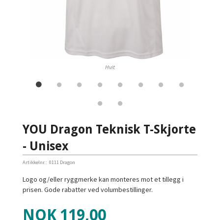
Hvit
YOU Dragon Teknisk T-Skjorte
- Unisex
Artikkelnr.:
0111 Dragon
Logo og/eller ryggmerke kan monteres mot et tillegg i
prisen. Gode rabatter ved volumbestillinger.
Pris
NOK
119,00