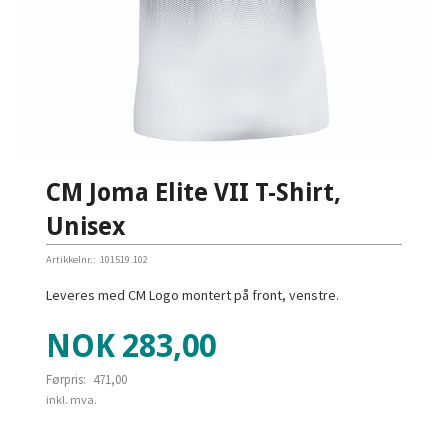
CM Joma Elite VII T-Shirt,
Unisex
Artikkelnr.:
101519.102
Leveres med CM Logo montert på front, venstre.
Tilbud
NOK
283,00
Førpris:
471,00
Rabatt
inkl. mva.