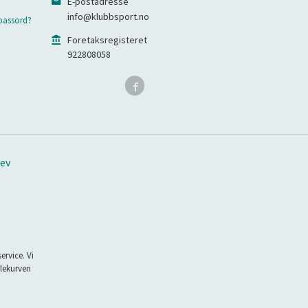
E-postadresse
info@klubbsport.no
passord?
Foretaksregisteret
922808058
ev
ervice. Vi
dlekurven