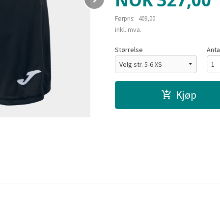
NOK
327,00
Førpris:
409,00
Rabatt
inkl. mva.
Størrelse
Anta
Kjøp