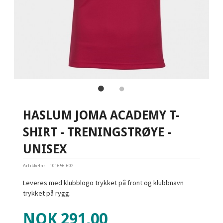
HASLUM JOMA ACADEMY T-
SHIRT - TRENINGSTRØYE -
UNISEX
Artikkelnr.:
101656.602
Leveres med klubblogo trykket på front og klubbnavn
trykket på rygg.
Tilbud
NOK
291,00