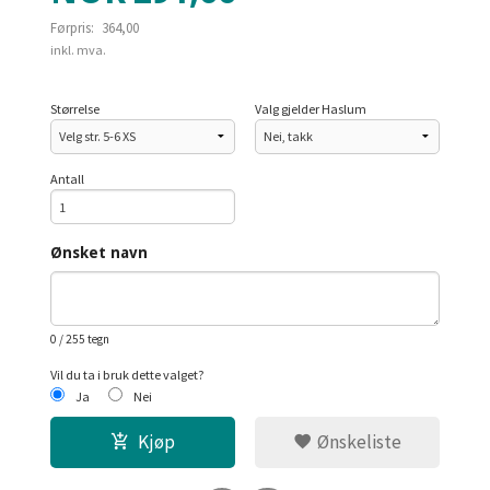
Førpris:
364,00
Rabatt
inkl. mva.
Størrelse
Valg gjelder Haslum
Antall
Ønsket navn
0
/ 255 tegn
Vil du ta i bruk dette valget?
Ja
Nei
Kjøp
Ønskeliste