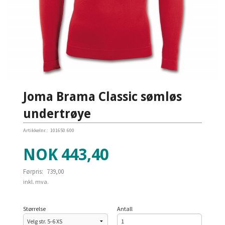
Joma Brama Classic sømløs
undertrøye
Artikkelnr.:
101650.600
Tilbud
NOK
443,40
Førpris:
739,00
Rabatt
inkl. mva.
Størrelse
Antall