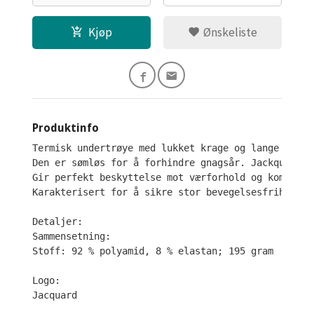
Kjøp
Ønskeliste
Produktinfo
Termisk undertrøye med lukket krage og lange ermer
Den er sømløs for å forhindre gnagsår. Jackquard-d
Gir perfekt beskyttelse mot værforhold og komfort 
Karakterisert for å sikre stor bevegelsesfrihet, s
Detaljer:

Sammensetning:

Stoff: 92 % polyamid, 8 % elastan; 195 gram

Logo:

Jacquard
