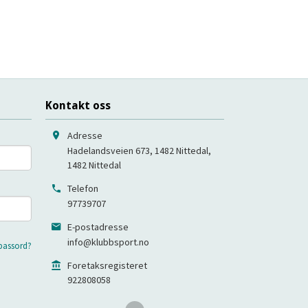
Kontakt oss
Adresse
Hadelandsveien 673, 1482 Nittedal
,
1482
Nittedal
Telefon
97739707
E-postadresse
info@klubbsport.no
passord?
Foretaksregisteret
922808058