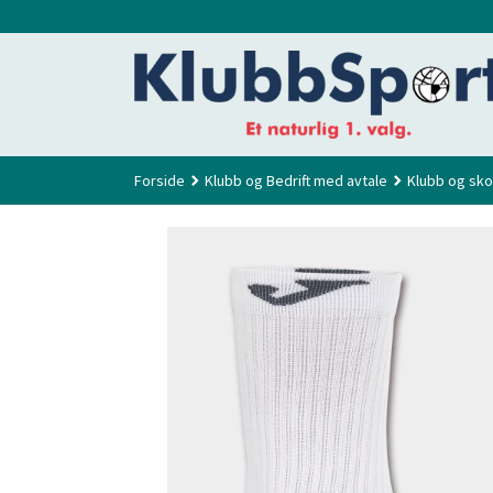
Gå
til
innholdet
Forside
Klubb og Bedrift med avtale
Klubb og sko