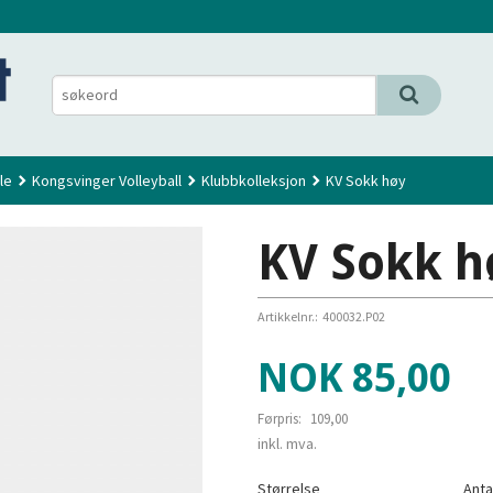
le
Kongsvinger Volleyball
Klubbkolleksjon
KV Sokk høy
KV Sokk h
Artikkelnr.:
400032.P02
Tilbud
NOK
85,00
Førpris:
109,00
Rabatt
inkl. mva.
Størrelse
Anta