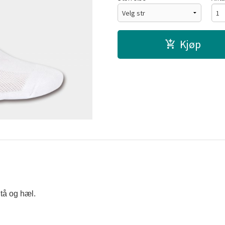
Kjøp
å og hæl.
