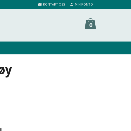
KONTAKT OSS
MIN KONTO
0
øy
ll