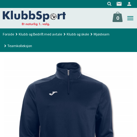
Gå
til
innholdet
0
Forside
Klubb og Bedrift med avtale
Klubb og skole
Mjøsteam
Teamkolleksjon