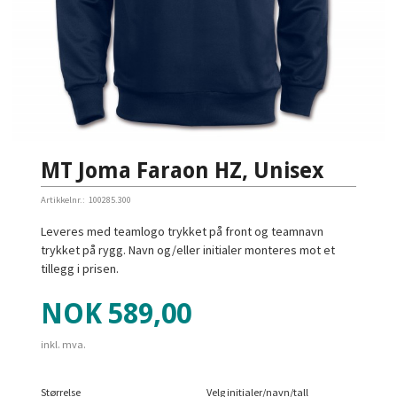
MT Joma Faraon HZ, Unisex
Artikkelnr.:
100285.300
Leveres med teamlogo trykket på front og teamnavn
trykket på rygg. Navn og/eller initialer monteres mot et
tillegg i prisen.
Pris
NOK
589,00
inkl. mva.
Størrelse
Velg initialer/navn/tall