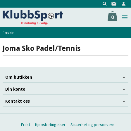
Gå
til
innholdet
0
Forside
Joma Sko Padel/Tennis
Om butikken
Din konto
Kontakt oss
Frakt
Kjøpsbetingelser
Sikkerhet og personvern