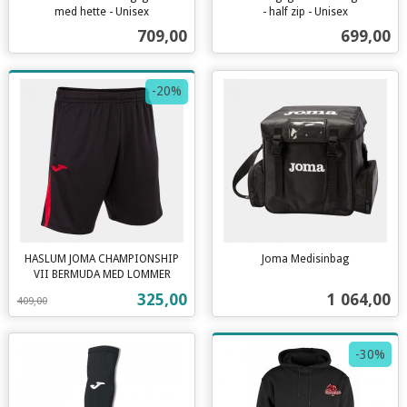
med hette - Unisex
- half zip - Unisex
inkl.
inkl.
Pris
Pris
709,00
699,00
mva.
mva.
-20%
HASLUM JOMA CHAMPIONSHIP
Joma Medisinbag
inkl.
VII BERMUDA MED LOMMER
Rabatt
inkl.
mva.
Tilbud
Pris
325,00
1 064,00
409,00
mva.
-30%