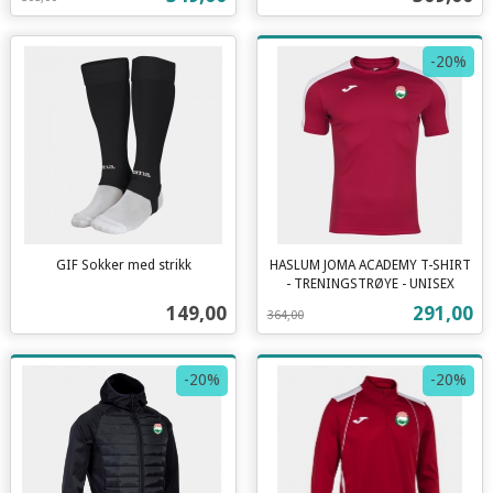
mva.
-20%
GIF Sokker med strikk
HASLUM JOMA ACADEMY T-SHIRT
inkl.
- TRENINGSTRØYE - UNISEX
Rabatt
inkl.
mva.
Pris
Tilbud
149,00
291,00
364,00
mva.
-20%
-20%