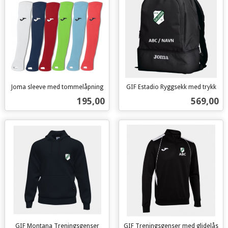
Joma sleeve med tommelåpning
GIF Estadio Ryggsekk med trykk
inkl.
inkl.
Pris
Pris
195,00
569,00
mva.
mva.
GIF Montana Treningsgenser
GIF Treningsgenser med glidelås