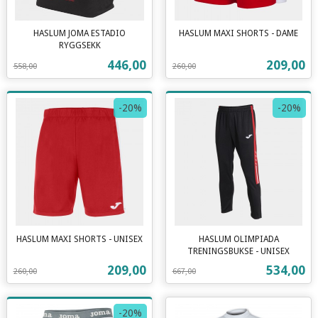
HASLUM JOMA ESTADIO
HASLUM MAXI SHORTS - DAME
Rabatt
inkl.
RYGGSEKK
Rabatt
inkl.
mva.
Tilbud
Tilbud
446,00
209,00
558,00
260,00
mva.
-20%
-20%
HASLUM MAXI SHORTS - UNISEX
HASLUM OLIMPIADA
Rabatt
inkl.
TRENINGSBUKSE - UNISEX
Rabatt
inkl.
mva.
Tilbud
Tilbud
209,00
534,00
260,00
667,00
mva.
-20%