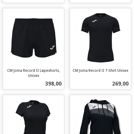
CM Joma Record II Løpeshorts,
CM Joma Record II T-Shirt Unisex
inkl.
Unisex
inkl.
mva.
Pris
Pris
398,00
269,00
mva.