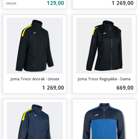
Tilbud
Pris
129,00
1 269,00
209,00
mva.
mva.
Joma Trivor Anorak - Unisex
Joma Trivor Regnjakke - Dame
inkl.
inkl.
Pris
Pris
1 269,00
669,00
mva.
mva.