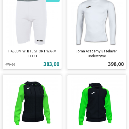
HASLUM WHITE SHORT WARM
Joma Academy Baselayer
FLEECE
undertrøye
Rabatt
inkl.
inkl.
Tilbud
Pris
383,00
398,00
479,00
mva.
mva.