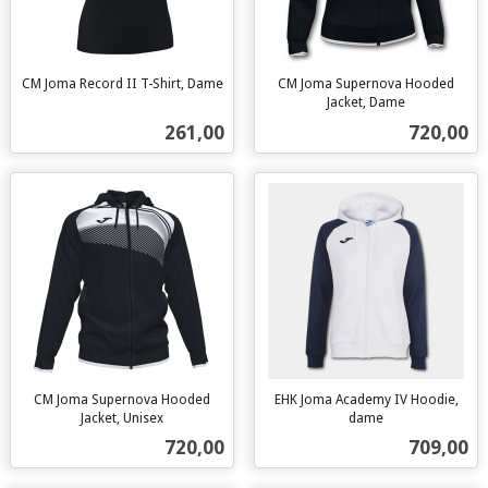
CM Joma Record II T-Shirt, Dame
CM Joma Supernova Hooded
inkl.
Jacket, Dame
inkl.
mva.
Pris
Pris
261,00
720,00
mva.
CM Joma Supernova Hooded
EHK Joma Academy IV Hoodie,
Jacket, Unisex
dame
inkl.
inkl.
Pris
Pris
720,00
709,00
mva.
mva.