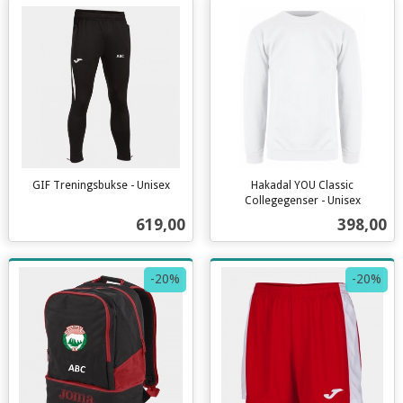
GIF Treningsbukse - Unisex
Hakadal YOU Classic
inkl.
Collegegenser - Unisex
inkl.
mva.
Pris
Pris
619,00
398,00
mva.
-20%
-20%