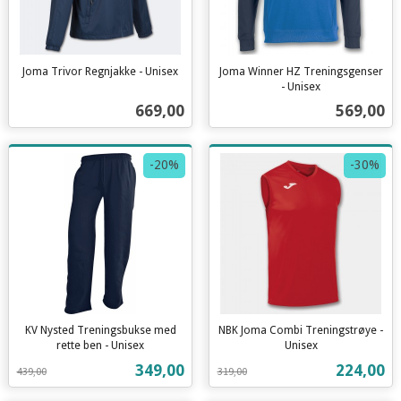
Joma Trivor Regnjakke - Unisex
Joma Winner HZ Treningsgenser
inkl.
- Unisex
inkl.
mva.
Pris
Pris
669,00
569,00
mva.
-20%
-30%
KV Nysted Treningsbukse med
NBK Joma Combi Treningstrøye -
rette ben - Unisex
Unisex
Rabatt
inkl.
Rabatt
inkl.
Tilbud
Tilbud
349,00
224,00
439,00
319,00
mva.
mva.