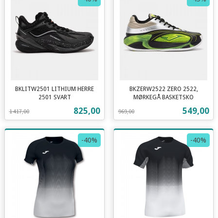
BKLITW2501 LITHIUM HERRE
BKZERW2522 ZERO 2522,
2501 SVART
MØRKEGÅ BASKETSKO
Rabatt
inkl.
Rabatt
inkl.
Tilbud
Tilbud
825,00
549,00
1 417,00
969,00
mva.
mva.
-40%
-40%