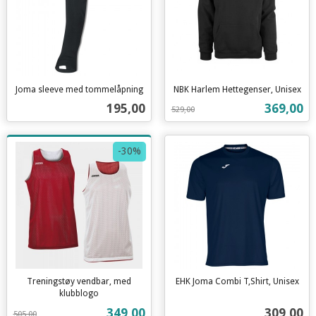
Joma sleeve med tommelåpning
NBK Harlem Hettegenser, Unisex
inkl.
Rabatt
inkl.
Pris
Tilbud
195,00
369,00
529,00
mva.
mva.
-30%
Treningstøy vendbar, med
EHK Joma Combi T,Shirt, Unisex
inkl.
klubblogo
Rabatt
inkl.
mva.
Tilbud
Pris
349,00
309,00
505,00