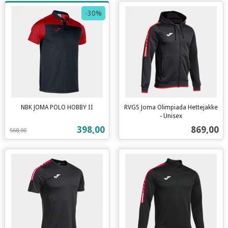
-30%
NBK JOMA POLO HOBBY II
RVGS Joma Olimpiada Hettejakke
Rabatt
inkl.
- Unisex
inkl.
mva.
Tilbud
Pris
398,00
869,00
568,00
mva.