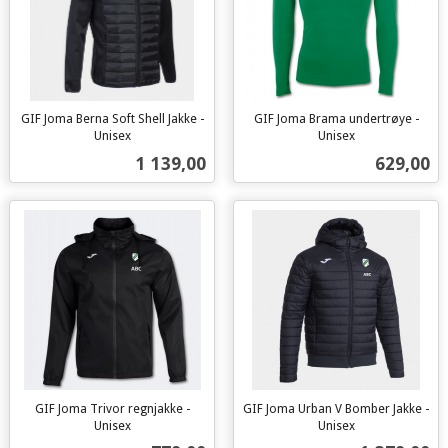
GIF Joma Berna Soft Shell Jakke -
GIF Joma Brama undertrøye -
Unisex
Unisex
inkl.
inkl.
Pris
Pris
1 139,00
629,00
mva.
mva.
GIF Joma Trivor regnjakke -
GIF Joma Urban V Bomber Jakke -
Unisex
Unisex
inkl.
inkl.