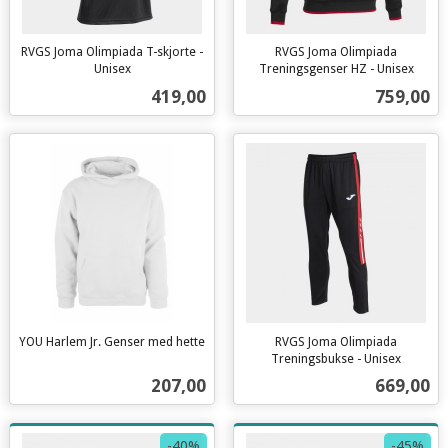
RVGS Joma Olimpiada T-skjorte -
RVGS Joma Olimpiada
Unisex
Treningsgenser HZ - Unisex
inkl.
inkl.
Pris
Pris
419,00
759,00
mva.
mva.
YOU Harlem Jr. Genser med hette
RVGS Joma Olimpiada
inkl.
Treningsbukse - Unisex
inkl.
mva.
Pris
Pris
207,00
669,00
mva.
-40%
-45%